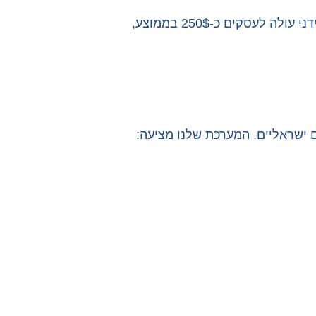
האתגרים הללו משפיעים ישירות על שורת הרווח. מחקר של Aberdeen Group מצא שהפקת הצעת מחיר באופן ידני עולה לעסקים כ-250$ בממוצע,
ישראליים. המערכת שלנו מציעה: