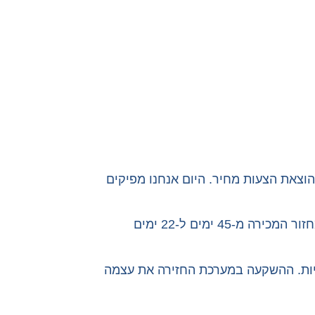
יינו מפסידים כ-15% מהעסקאות בגלל עיכובים בהוצאת הצעות מחיר. היום אנחנו מפיקים
חברת "אלפא אוטומציה", יצרנית ציוד תעשייתי: "המעבר לתוכנה להצעות מחיר של בינה אפשר לנו לצמצם את מחזור המכירה מ-45 ימים ל-22 ימים
עות בהכנת הצעות מחיר ידניות. ההשקעה במערכת החזירה את עצמה