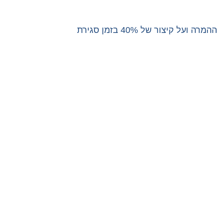
מחקר של Forrester Research מצא שעסקים שעברו להצעות מחיר דיגיטליות דיווחו על עלייה של 18% באחוזי ההמרה ועל קיצור של 40% בזמן סגירת