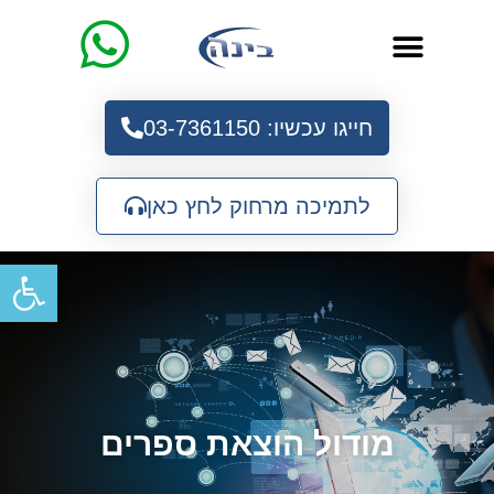
חייגו עכשיו: 03-7361150
לתמיכה מרחוק לחץ כאן
פתח
מודול הוצאת ספרים