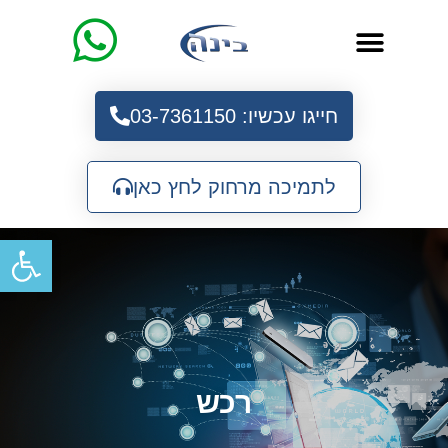
חייגו עכשיו: 03-7361150
לתמיכה מרחוק לחץ כאן
פתח
רכש