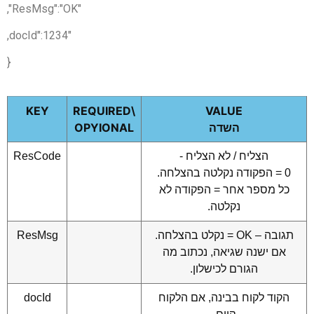
"ResMsg":"OK",
"docId":1234,
{
KEY
\REQUIRED
VALUE
השדה
OPYIONAL
הצליח / לא הצליח -
ResCode
0 = הפקודה נקלטה בהצלחה.
כל מספר אחר = הפקודה לא
נקלטה.
תגובה – OK = נקלט בהצלחה.
ResMsg
אם ישנה שגיאה, נכתוב מה
הגורם לכישלון.
הקוד לקוח בבינה, אם הלקוח
docId