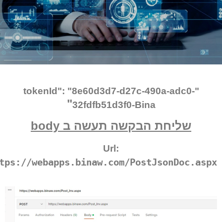
"tokenId": "8e60d3d7-d27c-490a-adc0-
"
32fdfb51d3f0-Bina
שליחת הבקשה תעשה ב body
Url:
https://webapps.binaw.com/PostJsonDoc.as