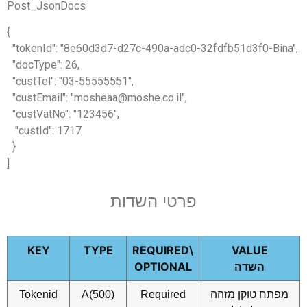
Post_JsonDocs
{
"tokenId": "8e60d3d7-d27c-490a-adc0-32fdfb51d3f0-Bina
"docType": 26,
"custTel": "03-55555551",
"custEmail": "mosheaa@moshe.co.il",
"custVatNo": "123456",
"custId": 1717
}
]
פרטי השדות
KEY
TYPE
\REQUIRED
VALUE
השדה
OPTIONAL
מפתח טוקן מזהה
Required
A(500)
Tokenid