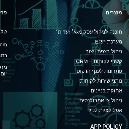
מוצרים
פרט
טלפון 
תוכנה לניהול עסק מ-א׳ ועד ת׳
מערכת ERP
com
ניהול רצפת ייצור
כתובת: 
קשרי לקוחות – CRM
מרכז 
פתרונות לענף הדפוס​
יום ה: מ 
נותני שירות לקוחות
אחזקת בניינים
ניהול צי אמבולנסים
אפליקציות לנייד
APP POLICY