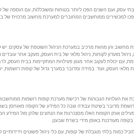
תי עסק, ועם השנים הפכו ליותר בטוחות ומשוכללות, עם הוספה של קו
ת הפכו למכשירים ממוחשבים המחוברים למערכת מחשוב מרכזית של ב
מחשוב והן מהוות מרכיב במערכת הניהול השוטפת של עסקים. יש להן
ניהול מועדון לקוחות, ניהול מלאי של בית העסק, מעקב אחר עובדים ו
 עם יכולת לעקוב אחר מגוון פעילויות המתקיימות בבית העסק, לרבו
נועת מלאי העסק, ועוד. במידה ומדובר במערך גדול של קופות רושמו
 את העלויות הגבוהות של רכישת מערכת קופות רושמות ממוחשבות, וכ
ה רושמת מדובר בשיטת עבודה שבה כל המידע של הקופה מאוחסן בשר
לים אותן הקופות האלו מסנכרנות את הנתונים שלהן מול המידע המא
בקופה מעודכנת באופן מידי בשרת שבענן.
כיל כמות בלתי מוגבלת של קופות, עם כלי ניהול פשוטים וידידותי