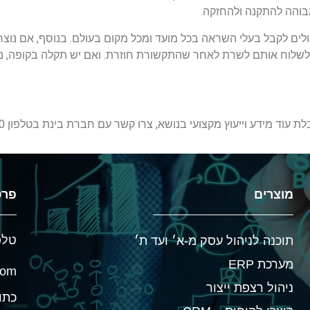
בוהה להתקנה ולהחזקה.
כולים לקבל בעלי השראה בכל מועד ומכל מקום בעולם. בנוסף, אם נוצ
ולשלוח אותם לשרת לאחר שהתקשורת חוזרת. ואם יש תקלה בקופה, נ
מידע וייעוץ מקצועי בנושא, צרו קשר עם חברת בינת בטלפון 03-7361150.
מוצרים
פרט
טלפון 
תוכנה לניהול עסק מ-א׳ ועד ת׳
מערכת ERP
com
ניהול רצפת ייצור
כתובת: 