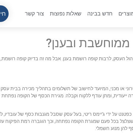
חיי
וצרים
חדש בבינה
שאלות נפוצות
צור קשר
ממוחשבת ובענן?
ול העסק, לרבות קופה רושמת בענן. אבל מה זה בדיוק קופה רושמת,
וני או מכני, המיועד לחישוב של תשלומים בתהליך מכירה בבית עסק
 ייעודית, ומתן עודף ללקוח וקבלה. מגירת הכסף של הקופה נפתחת 
מת הומצאה בארה"ב 1879 והונפקה כפטנט על ידי ג'יימס ריטי, בעל עסק שסבל מגנבות כסף
שצלצל בכל פעם שמגרת הקופה נפתחה, וכך הוגברה רמת הפיקוח על 
ף להן מנוע חשמלי.